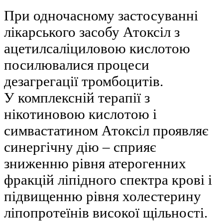
При одночасному застосуванні
лікарського засобу Атоксіл з
ацетилсаліциловою кислотою
посилювалися процеси
дезагрегації тромбоцитів.
У комплексній терапії з
нікотиновою кислотою і
симвастатином Атоксіл проявляє
синергічну дію – сприяє
зниженню рівня атерогенних
фракцій ліпідного спектра крові і
підвищенню рівня холестерину
ліпопротеїнів високої щільності.