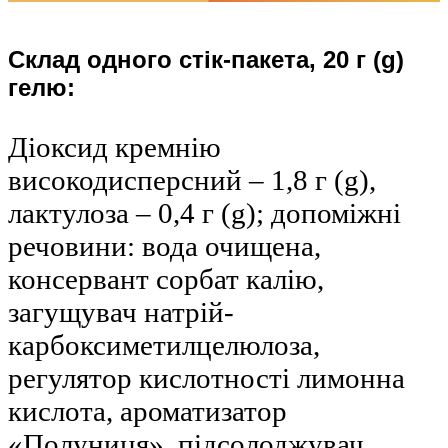
Склад одного стік-пакета, 20 г (g)
гелю:
Діоксид кремнію
високодисперсний – 1,8 г (g),
лактулоза – 0,4 г (g); допоміжні
речовини: вода очищена,
консервант сорбат калію,
загущувач натрій-
карбоксиметилцелюлоза,
регулятор кислотності лимонна
кислота, ароматизатор
«Полуниця», підсолоджувач